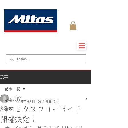
K umraut
​マイカート
​Mitas_Japan_Offroad
記事
記事一覧
mitas
記事一覧
2025年7月31日
読了時間: 2分
朽木ミタスフリーライド
商品
開催決定！
イベント