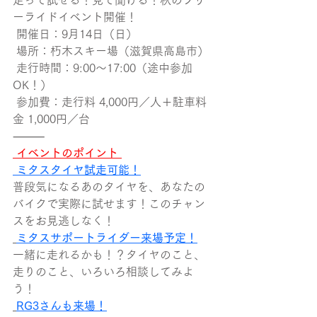
走って試せる！見て聞ける！秋のフリ
ーライドイベント開催！
 開催日：9月14日（日）
 場所：朽木スキー場（滋賀県高島市）
 走行時間：9:00〜17:00（途中参加
OK！）
 参加費：走行料 4,000円／人＋駐車料
金 1,000円／台
⸻
 イベントのポイント 
ミタスタイヤ試走可能！
普段気になるあのタイヤを、あなたの
バイクで実際に試せます！このチャン
スをお見逃しなく！
ミタスサポートライダー来場予定！
一緒に走れるかも！？タイヤのこと、
走りのこと、いろいろ相談してみよ
う！
RG3さんも来場！