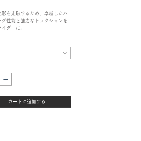
格
地形を走破するため、卓越したハ
ング性能と強力なトラクションを
ライダーに。
FORCE-EX XT
は、非常にアグレ
なトレッドパターンと特徴的な高
ッドブロック（約18mm）を備
い地形や柔らかい路面に最適な特
ロファイルデザインを採用してい
】
0-18 71N TT
0-18 70M TT(Comming soon)
カートに追加する