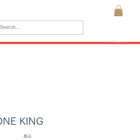
itas_Japan_Offroad
K umraut
​マイカート
オンラインストア
ブログ
ONE KING
価
​税込