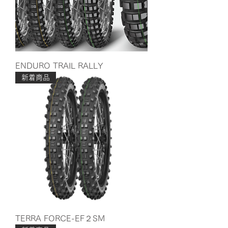
ENDURO TRAIL RALLY
新着商品
TERRA FORCE-EF２SM