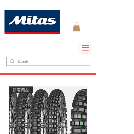
K umraut
​マイカート
​Mitas_Japan_Offroad
新着商品